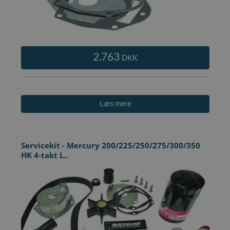
2.763
DKK
Læs mere
Servicekit - Mercury 200/225/250/275/300/350
HK 4-takt L..