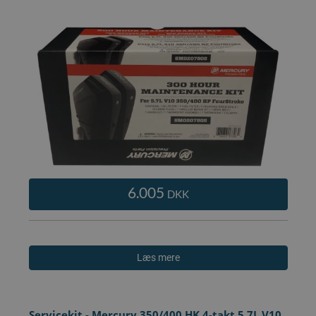
6.005
DKK
Læs mere
Servicekit - Mercury 350/400 HK 4-takt 5.7L V10