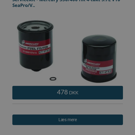
SeaPro/V..
478
DKK
Læs mere