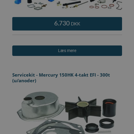
6.730
DKK
Læs mere
Servicekit - Mercury 150HK 4-takt EFI - 300t
(u/anoder)