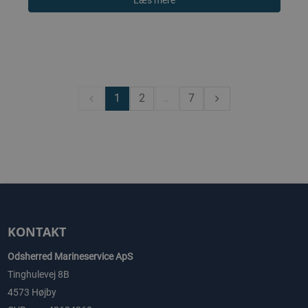
1
2
..
7
KONTAKT
Odsherred Marineservice ApS
Tinghulevej 8B
4573 Højby