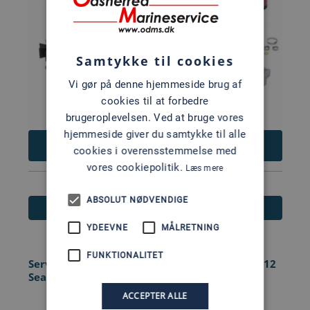
Samtykke til cookies
Vi gør på denne hjemmeside brug af
cookies til at forbedre
brugeroplevelsen. Ved at bruge vores
hjemmeside giver du samtykke til alle
23.730
DKK
cookies i overensstemmelse med
vores cookiepolitik.
Læs mere
ABSOLUT NØDVENDIGE
Læs mere
YDEEVNE
MÅLRETNING
FUNKTIONALITET
Servicekit - Mercury 500/600 HK 4-takt 7.6L V12
SeaPro/V..
ACCEPTER ALLE