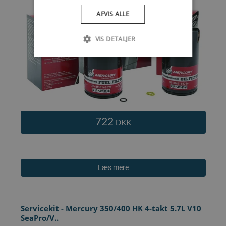
AFVIS ALLE
VIS DETALJER
722
DKK
Læs mere
Servicekit - Mercury 350/400 HK 4-takt 5.7L V10
SeaPro/V..