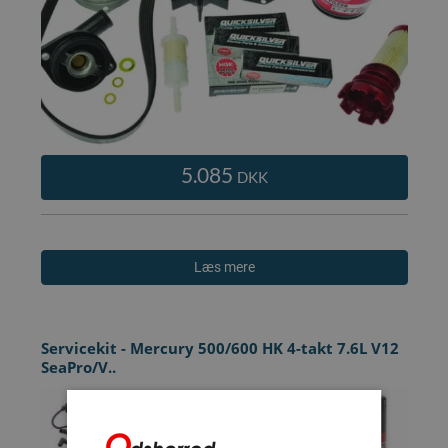
5.085
DKK
Læs mere
Servicekit - Mercury 500/600 HK 4-takt 7.6L V12
SeaPro/V..