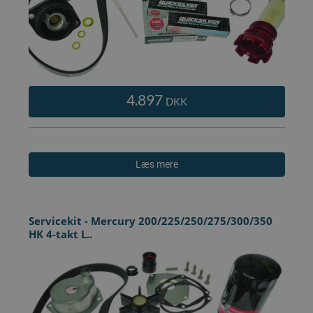
4.897
DKK
Læs mere
Servicekit - Mercury 200/225/250/275/300/350
HK 4-takt L..