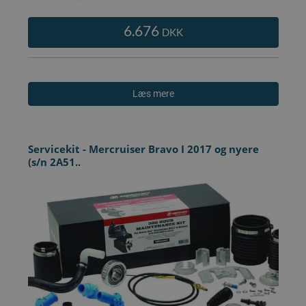
6.676
DKK
Læs mere
Servicekit - Mercruiser Bravo I 2017 og nyere
(s/n 2A51..