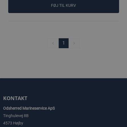
FØJ TIL KURV
1
KONTAKT
Odsherred Marineservice ApS
Tinghulevej 8B
4573 Højby