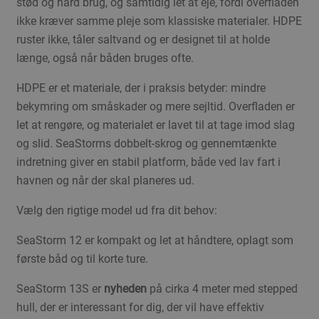
stød og hård brug, og samtidig let at eje, fordi overfladen
ikke kræver samme pleje som klassiske materialer. HDPE
ruster ikke, tåler saltvand og er designet til at holde
længe, også når båden bruges ofte.
HDPE er et materiale, der i praksis betyder: mindre
bekymring om småskader og mere sejltid. Overfladen er
let at rengøre, og materialet er lavet til at tage imod slag
og slid. SeaStorms dobbelt-skrog og gennemtænkte
indretning giver en stabil platform, både ved lav fart i
havnen og når der skal planeres ud.
Vælg den rigtige model ud fra dit behov:
SeaStorm 12 er kompakt og let at håndtere, oplagt som
første båd og til korte ture.
SeaStorm 13S er
nyheden
på cirka 4 meter med stepped
hull, der er interessant for dig, der vil have effektiv