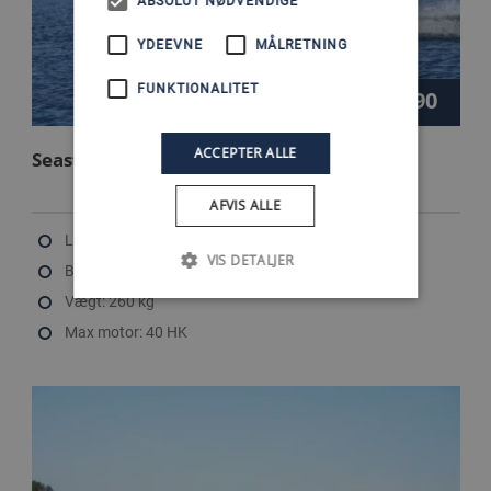
ABSOLUT NØDVENDIGE
YDEEVNE
MÅLRETNING
FUNKTIONALITET
72.990
Kr.
ACCEPTER ALLE
Seastorm 14
AFVIS ALLE
Længde: 4.27 m
VIS DETALJER
Bredde: 1.86 m
Vægt: 260 kg
Max motor: 40 HK