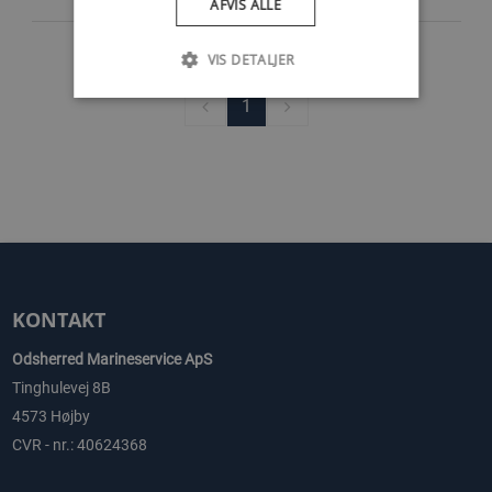
AFVIS ALLE
VIS DETALJER
1
KONTAKT
Odsherred Marineservice ApS
Tinghulevej 8B
4573 Højby
CVR - nr.: 40624368