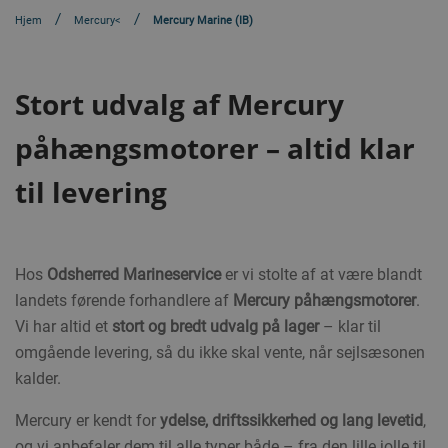
Hjem
Mercury<
Mercury Marine (IB)
Stort udvalg af Mercury
påhængsmotorer – altid klar
til levering
Hos
Odsherred Marineservice
er vi stolte af at være blandt
landets førende forhandlere af
Mercury påhængsmotorer
.
Vi har altid et
stort og bredt udvalg på lager
– klar til
omgående levering, så du ikke skal vente, når sejlsæsonen
kalder.
Mercury er kendt for
ydelse, driftssikkerhed og lang levetid
,
og vi anbefaler dem til alle typer både – fra den lille jolle til