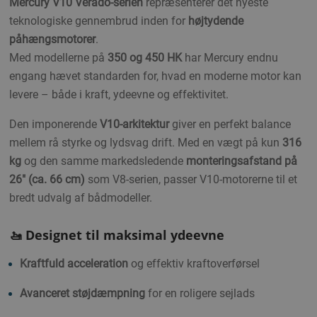
Mercury V10 Verado-serien
repræsenterer det nyeste
teknologiske gennembrud inden for
højtydende
påhængsmotorer
.
Med modellerne på
350 og 450 HK
har Mercury endnu
engang hævet standarden for, hvad en moderne motor kan
levere – både i kraft, ydeevne og effektivitet.
Den imponerende
V10-arkitektur
giver en perfekt balance
mellem rå styrke og lydsvag drift. Med en vægt på kun
316
kg
og den samme markedsledende
monteringsafstand på
26" (ca. 66 cm)
som V8-serien, passer V10-motorerne til et
bredt udvalg af bådmodeller.
🚤 Designet til maksimal ydeevne
Kraftfuld acceleration
og effektiv kraftoverførsel
Avanceret støjdæmpning
for en roligere sejlads