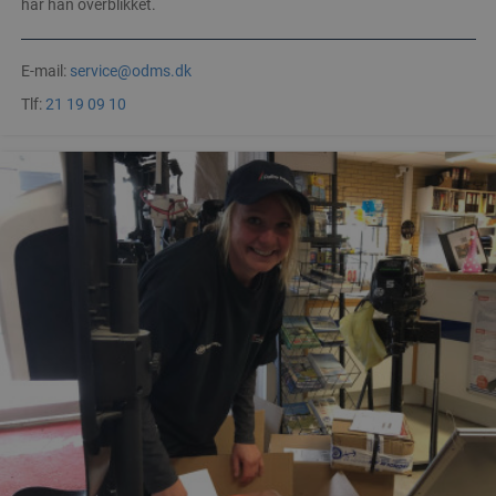
har han overblikket.
E-mail:
service@odms.dk
Tlf:
21 19 09 10