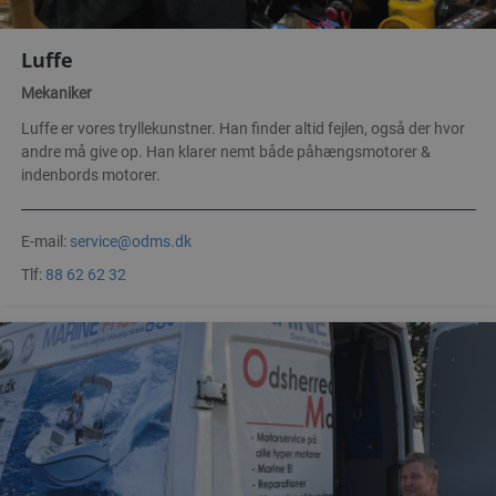
Luffe
Mekaniker
Luffe er vores tryllekunstner. Han finder altid fejlen, også der hvor
andre må give op. Han klarer nemt både påhængsmotorer &
indenbords motorer.
E-mail:
service@odms.dk
Tlf:
88 62 62 32