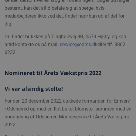
kender derfor hver en krog af forretningen. Søger du noget
bestemt, kan det altid betale sig at spørge, hvis
medarbejderen ikke ved det, finder han/hun ud af det for
dig.
Du finder butikken på Tinghulevej 8B, 4573 Højby, og kan
altid kontakte os på mail:
service@odms.dk
eller tlf. 8862
6232
Nomineret til Årets Vækstpris 2022
Vi var afsindig stolte!
For den 20 december 2022 dukkede formanden for Erhverv
i Odsherred op med en flot buket blomster, sammen med en
nominering af Odsherred Marineservice til Årets Vækstpris
2022.