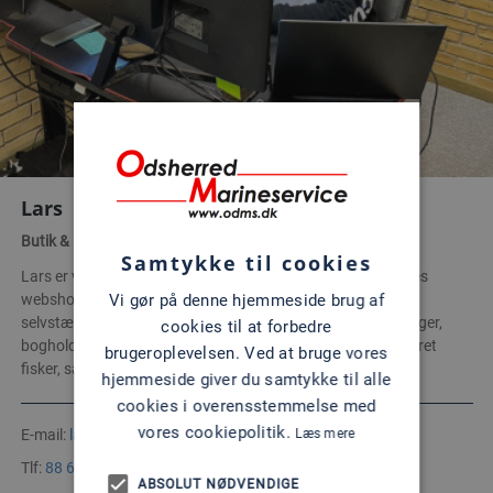
Lars
Butik & IT
Samtykke til cookies
Lars er vores guru indenfor IT, og sørger for at specielt vores
Vi gør på denne hjemmeside brug af
webshop er helt up to date. Med mange års erfaring som
selvstændig, har Lars fuldstændig styr på at binde vores lager,
cookies til at forbedre
bogholderi og salg sammen digitalt. Lars er i øvrigt inkarneret
brugeroplevelsen. Ved at bruge vores
fisker, så skal du have fiskegrej, så tag en snak med Lars.
hjemmeside giver du samtykke til alle
cookies i overensstemmelse med
vores cookiepolitik.
Læs mere
E-mail:
lars@odms.dk
Tlf:
88 62 62 32
ABSOLUT NØDVENDIGE