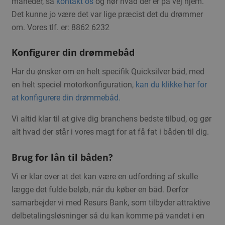
måneder, så
kontakt os
og hør hvad der er på vej hjem.
Det kunne jo være det var lige præcist det du drømmer
om. Vores tlf. er: 8862 6232
Konfigurer din drømmebåd
Har du ønsker om en helt specifik Quicksilver båd, med
en helt speciel motorkonfiguration,
kan du klikke her for
at konfigurere din drømmebåd.
Vi altid klar til at give dig branchens bedste tilbud, og gør
alt hvad der står i vores magt for at få fat i båden til dig.
Brug for lån til båden?
Vi er klar over at det kan være en udfordring af skulle
lægge det fulde beløb, når du køber en båd. Derfor
samarbejder vi med Resurs Bank, som tilbyder attraktive
delbetalingsløsninger så du kan komme på vandet i en