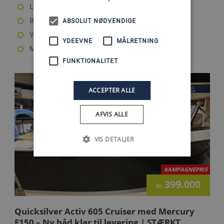
Længde: 5.5 m
Bredde: 2.29 m
ABSOLUT NØDVENDIGE
Vægt: 865 kg
YDEEVNE
MÅLRETNING
Max motor: 115 HK
FUNKTIONALITET
ACCEPTER ALLE
AFVIS ALLE
VIS DETALJER
KAMPAGNEPRIS
399.000
Kr.
Quicksilver Activ 605 Cruiser med Mercury
F150 – Ny båd klar til levering | STÆRKT