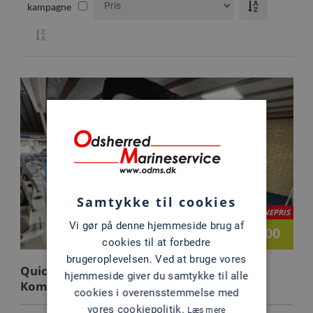
kampagne
Samtykke til cookies
KAMPAGNEPRIS
Vi gør på denne hjemmeside brug af
265.000
Kr.
cookies til at forbedre
brugeroplevelsen. Ved at bruge vores
Quicksilver 555 Cabin m/100 hk & udstyr
hjemmeside giver du samtykke til alle
Komplet Flexiteek
cookies i overensstemmelse med
vores cookiepolitik.
Læs mere