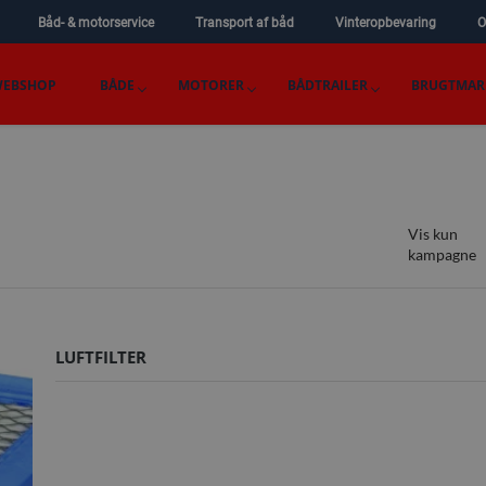
Båd- & motorservice
Transport af båd
Vinteropbevaring
O
EBSHOP
BÅDE
MOTORER
BÅDTRAILER
BRUGTMAR
Vis kun
kampagne
LUFTFILTER