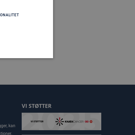
ONALITET
VI STØTTER
gger, kan
tioner.