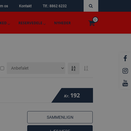
m os
Kontakt
Tlf.: 8862 6232
0
KED
RESERVEDELE
NYHEDER
192
Kr.
SAMMENLIGN