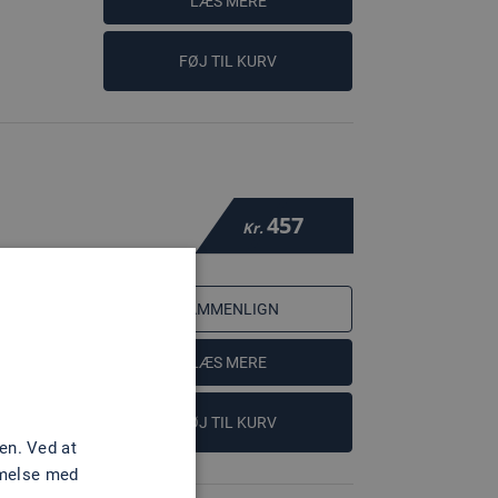
LÆS MERE
FØJ TIL KURV
457
Kr.
SAMMENLIGN
LÆS MERE
FØJ TIL KURV
en. Ved at
mmelse med