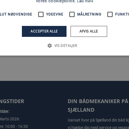
vores cookiepolitik.
Læs mere
LUT NØDVENDIGE
YDEEVNE
MÅLRETNING
FUNKTI
1
ACCEPTER ALLE
AFVIS ALLE
VIS DETALJER
NGSTIDER
DIN BÅDMEKANIKER PÅ
SJÆLLAND
ider:
Marts 2026:
Uanset hvor på Sjælland din båd li
e: 10:00 - 16:30
vi hjælpe dig med service og repara