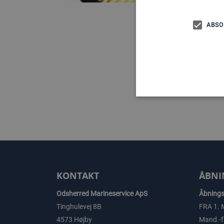
ABSO
KONTAKT
ÅBNI
Odsherred Marineservice ApS
Åbningst
Tinghulevej 8B
FRA 1. 
4573 Højby
Mand.-fr