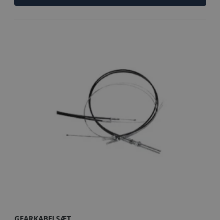
GEARKABELSÆT