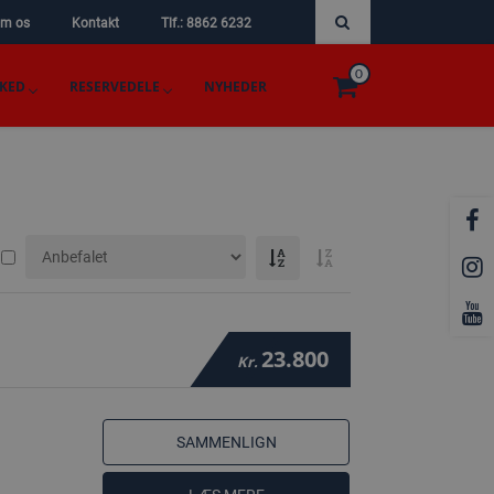
m os
Kontakt
Tlf.: 8862 6232
0
KED
RESERVEDELE
NYHEDER
23.800
Kr.
SAMMENLIGN