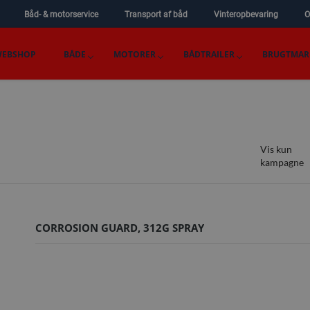
Båd- & motorservice
Transport af båd
Vinteropbevaring
O
EBSHOP
BÅDE
MOTORER
BÅDTRAILER
BRUGTMAR
Vis kun
kampagne
CORROSION GUARD, 312G SPRAY