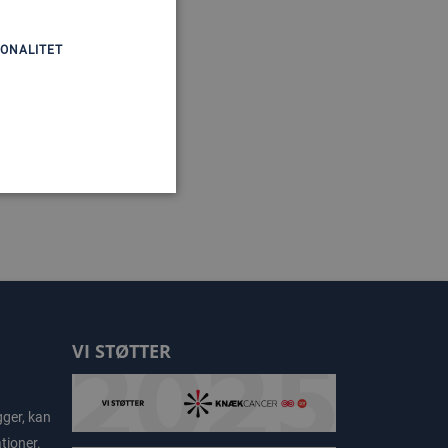
ONALITET
VI STØTTER
gger, kan
tioner.