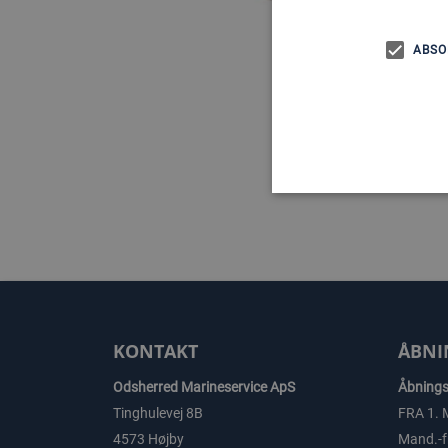
ABSO
KONTAKT
ÅBNI
Odsherred Marineservice ApS
Åbningst
Tinghulevej 8B
FRA 1. 
4573 Højby
Mand.-fr