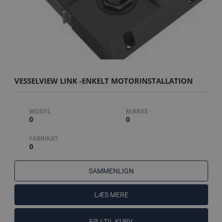
VESSELVIEW LINK -ENKELT MOTORINSTALLATION
MODEL
MÆRKE
0
0
FABRIKAT
0
SAMMENLIGN
LÆS MERE
FØJ TIL KURV