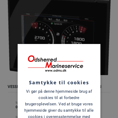
Samtykke til cookies
VESSELVIEW 502 - ENKELT MOTORINSTALLATION
Vi gør på denne hjemmeside brug af
cookies til at forbedre
MÆRKE
FABRIKAT
brugeroplevelsen. Ved at bruge vores
0
0
hjemmeside giver du samtykke til alle
cookies i overensstemmelse med
MODEL