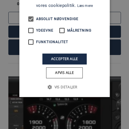
0
vores cookiepolitik.
Læs mere
SAMMENLIGN
ABSOLUT NØDVENDIGE
YDEEVNE
MÅLRETNING
LÆS MERE
FUNKTIONALITET
FØJ TIL KURV
ACCEPTER ALLE
AFVIS ALLE
VIS DETALJER