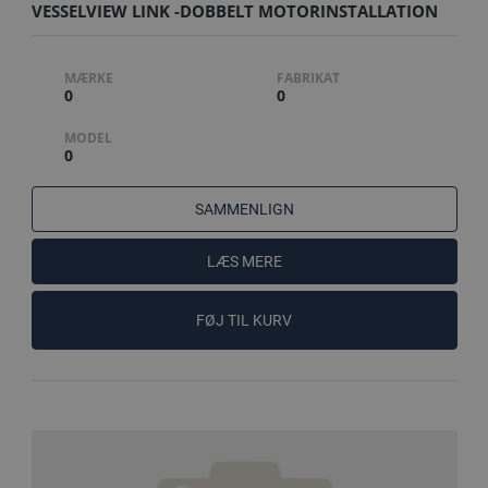
VESSELVIEW LINK -DOBBELT MOTORINSTALLATION
MÆRKE
FABRIKAT
0
0
MODEL
0
SAMMENLIGN
LÆS MERE
FØJ TIL KURV