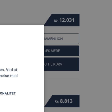
12.031
Kr.
SAMMENLIGN
LÆS MERE
FØJ TIL KURV
en. Ved at
mmelse med
ONALITET
8.813
Kr.