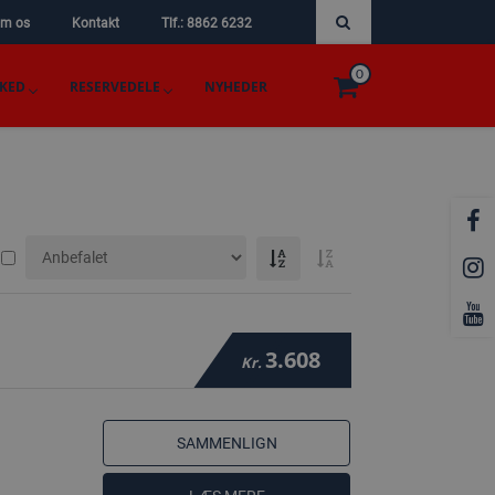
m os
Kontakt
Tlf.: 8862 6232
0
KED
RESERVEDELE
NYHEDER
3.608
Kr.
SAMMENLIGN