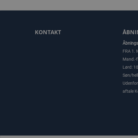
KONTAKT
ÅBNI
Åbningst
FRA 1. 
Mand.-fr
Lørd: 10
Søn/hel
Udenfor 
aftale 