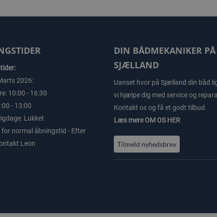
NGSTIDER
DIN BÅDMEKANIKER PÅ
SJÆLLAND
ider:
Marts 2026:
Uanset hvor på Sjælland din båd li
e: 10:00 - 16:30
vi hjælpe dig med service og repara
:00 - 13:00
Kontakt os og få et godt tilbud.
ligdage: Lukket
Læs mere
OM OS HER
for normal åbningstid - Efter
Kontakt Leon
Tilmeld nyhedsbrev