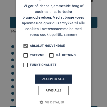
Vi gør på denne hjemmeside brug af
cookies til at forbedre
brugeroplevelsen. Ved at bruge vores
30.270
DKK
hjemmeside giver du samtykke til alle
cookies i overensstemmelse med
Med
anbefalet udstyr
31.490 DKK
vores cookiepolitik.
Læs mere
ABSOLUT NØDVENDIGE
Cylindre: 3
Kategori: 2-takt
YDEEVNE
MÅLRETNING
Hk: 40
FUNKTIONALITET
Vægt: 69 kg
Benlængder tilgængelige: 0
ACCEPTER ALLE
Start: Manuel
Styring: Styrehåndtag
AFVIS ALLE
Brændstofsystem: Karburator
Trimindstillinger: Manuel tilt
VIS DETALJER