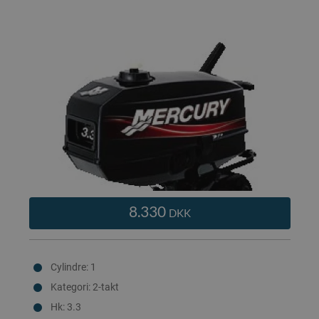
8.330
DKK
Cylindre: 1
Kategori: 2-takt
Hk: 3.3