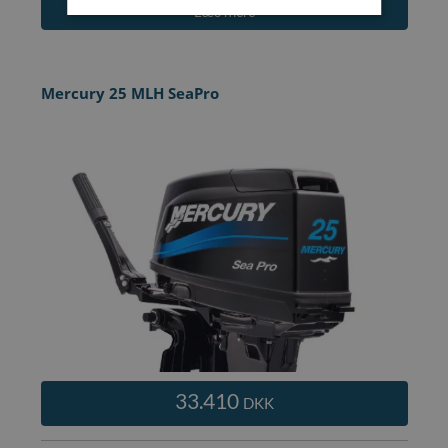
Læs mere
Mercury 25 MLH SeaPro
33.410
DKK