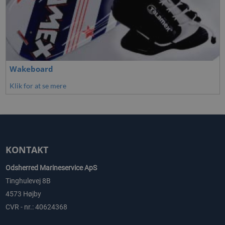
Wakeboard
Klik for at se mere
KONTAKT
Odsherred Marineservice ApS
Tinghulevej 8B
4573 Højby
CVR - nr.: 40624368