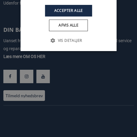
Udenfor for normal åbningstid - Efter aftale Kontakt Leon
ACCEPTER ALLE
AFVIS ALLE
DIN BÅDMEKANIKER PÅ SJÆLLAND
VIS DETALJER
Uanset hvor på Sjælland din båd ligger, kan vi hjælpe dig med service
og reparationer. Kontakt os og få et godt tilbud.
Læs mere
OM OS HER
Tilmeld nyhedsbrev