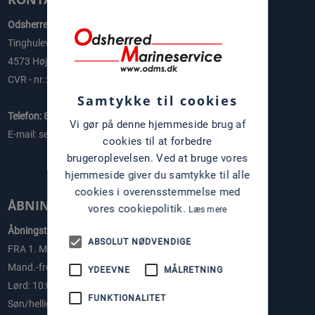
Odsherred Marineservice ApS
Tinghulevej 8B
4573 Højby
CVR - nr.: 40624368
Samtykke til cookies
Telefon: 8862 6232
Vi gør på denne hjemmeside brug af
E-mail: service@odms.dk
cookies til at forbedre
brugeroplevelsen. Ved at bruge vores
hjemmeside giver du samtykke til alle
cookies i overensstemmelse med
ÅBNINGSTIDER
vores cookiepolitik.
Læs mere
Åbningstider:
ABSOLUT NØDVENDIGE
FRA 1. Marts 2026:
Mand.-fre: 10:00 - 16:30
YDEEVNE
MÅLRETNING
Lørd: 10:00 - 13:00
FUNKTIONALITET
Søn/helligdage: Lukket