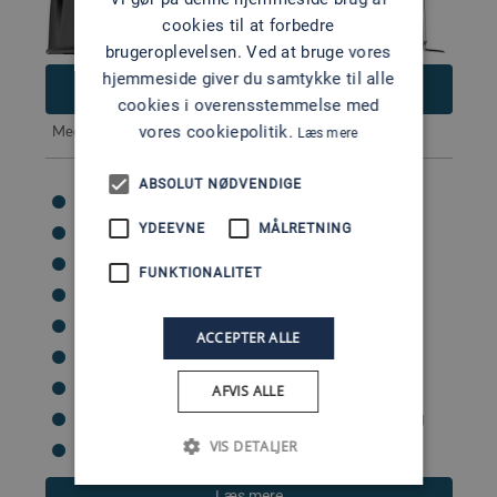
cookies til at forbedre
brugeroplevelsen. Ved at bruge vores
hjemmeside giver du samtykke til alle
46.120
DKK
cookies i overensstemmelse med
Med
anbefalet udstyr
53.820 DKK
vores cookiepolitik.
Læs mere
ABSOLUT NØDVENDIGE
Cylindre: 4
YDEEVNE
MÅLRETNING
Kategori: FourStroke
Hk: 50
FUNKTIONALITET
Vægt: 112 kg
Benlængder tilgængelige: L (508mm)
ACCEPTER ALLE
Start: Elektrisk
Styring: Fjernbetjening
AFVIS ALLE
Brændstofsystem: Elektronisk benzinindsprøjtning
VIS DETALJER
Trimindstillinger: Powertrim
Læs mere