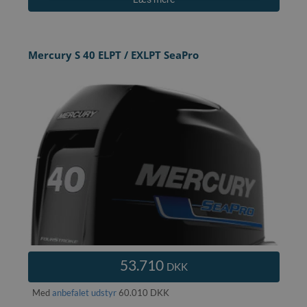
Mercury S 40 ELPT / EXLPT SeaPro
53.710
DKK
Med
anbefalet udstyr
60.010 DKK