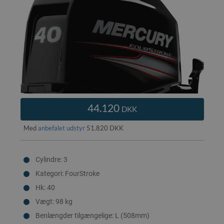
44.120
DKK
Med
anbefalet udstyr
51.820 DKK
Cylindre: 3
Kategori: FourStroke
Hk: 40
Vægt: 98 kg
Benlængder tilgængelige: L (508mm)