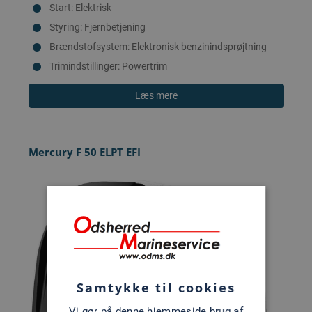
Start: Elektrisk
Styring: Fjernbetjening
Brændstofsystem: Elektronisk benzinindsprøjtning
Trimindstillinger: Powertrim
Læs mere
Mercury F 50 ELPT EFI
Samtykke til cookies
Vi gør på denne hjemmeside brug af