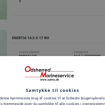
3
ENERTIA 14.5 X 17 RH
VARENUMMER
DIAMETER
8M0151235
14.5 " (TOMMER)
ANTAL BLADE
MATERIALE
3
RUSTFRI
STIGNING
17
Samtykke til cookies
 denne hjemmeside brug af cookies til at forbedre brugeroplevels
es hjemmeside giver du samtykke til alle cookies i overensste