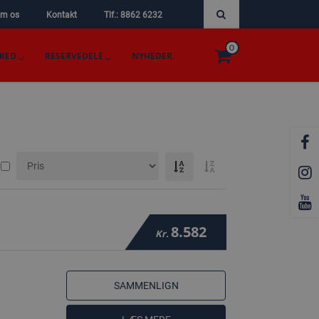
m os
Kontakt
Tlf.: 8862 6232
0
KED
RESERVEDELE
NYHEDER
8.582
Kr.
SAMMENLIGN