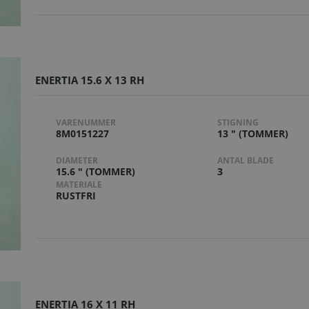
ENERTIA 15.6 X 13 RH
VARENUMMER
STIGNING
8M0151227
13 " (TOMMER)
DIAMETER
ANTAL BLADE
15.6 " (TOMMER)
3
MATERIALE
RUSTFRI
ENERTIA 16 X 11 RH