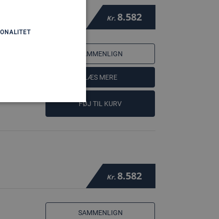
8.582
Kr.
ONALITET
SAMMENLIGN
LÆS MERE
FØJ TIL KURV
8.582
Kr.
SAMMENLIGN