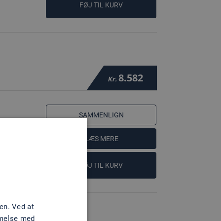
FØJ TIL KURV
8.582
Kr.
SAMMENLIGN
LÆS MERE
FØJ TIL KURV
en. Ved at
mmelse med