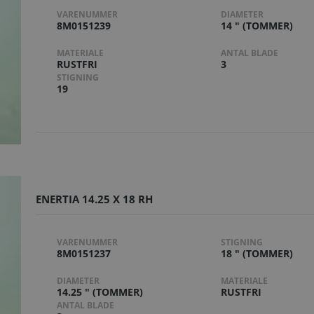
VARENUMMER
DIAMETER
8M0151239
14 " (TOMMER)
MATERIALE
ANTAL BLADE
RUSTFRI
3
STIGNING
19
ENERTIA 14.25 X 18 RH
VARENUMMER
STIGNING
8M0151237
18 " (TOMMER)
DIAMETER
MATERIALE
14.25 " (TOMMER)
RUSTFRI
ANTAL BLADE