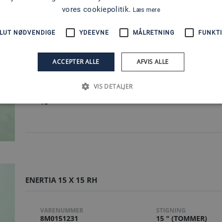
vores cookiepolitik.
Læs mere
ENERTIA 14.75 X 16 RH
LUT NØDVENDIGE
YDEEVNE
MÅLRETNING
FUNKTI
VARENUMMER
DIAMETER
8M0151233
14.75 " (TOMMER)
ACCEPTER ALLE
AFVIS ALLE
MATERIALE
ANTAL BLADE
RUSTFRI
3
VIS DETALJER
STIGNING
16
ENERTIA 15 X 15 RH
VARENUMMER
STIGNING
8M0151231
15 " (TOMMER)