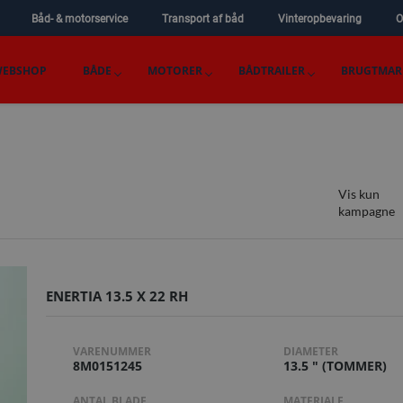
Båd- & motorservice
Transport af båd
Vinteropbevaring
O
EBSHOP
BÅDE
MOTORER
BÅDTRAILER
BRUGTMAR
Vis kun
kampagne
ENERTIA 13.5 X 22 RH
VARENUMMER
DIAMETER
8M0151245
13.5 " (TOMMER)
ANTAL BLADE
MATERIALE