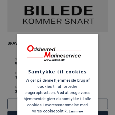
BRAVO THREE 22.5 LHF
VARENUMMER
STIGNING
8M8022400
22.5 " (TOMMER)
Samtykke til cookies
DIAMETER
ANTAL BLADE
15.8 " (TOMMER)
4
Vi gør på denne hjemmeside brug af
cookies til at forbedre
MATERIALE
STÅL
brugeroplevelsen. Ved at bruge vores
hjemmeside giver du samtykke til alle
SAMMENLIGN
cookies i overensstemmelse med
vores cookiepolitik.
Læs mere