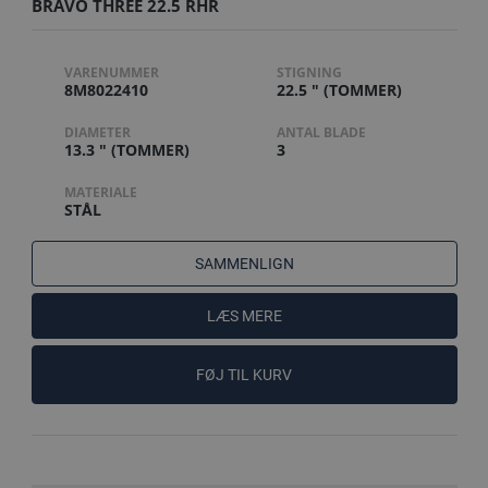
BRAVO THREE 22.5 RHR
VARENUMMER
STIGNING
8M8022410
22.5 " (TOMMER)
DIAMETER
ANTAL BLADE
13.3 " (TOMMER)
3
MATERIALE
STÅL
SAMMENLIGN
LÆS MERE
FØJ TIL KURV