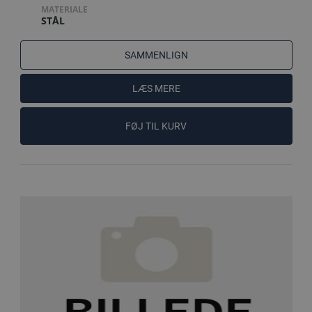
MATERIALE
STÅL
SAMMENLIGN
LÆS MERE
FØJ TIL KURV