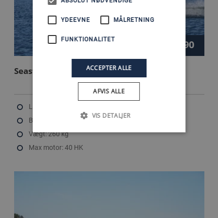
ABSOLUT NØDVENDIGE
YDEEVNE
MÅLRETNING
FUNKTIONALITET
72.990
Kr.
ACCEPTER ALLE
Seastorm 14
AFVIS ALLE
Længde: 4.27 m
VIS DETALJER
Bredde: 1.86 m
Vægt: 260 kg
Max motor: 40 HK