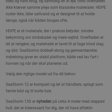
stød og hård brug, og samtidig let at eje, fordi overfladen
ikke kræver samme pleje som klassiske materialer. HDPE
ruster ikke, tåler saltvand og er designet til at holde
længe, også når båden bruges ofte.
HDPE er et materiale, der i praksis betyder: mindre
bekymring om småskader og mere sejltid. Overfladen er
let at rengøre, og materialet er lavet til at tage imod slag
og slid. SeaStorms dobbelt-skrog og gennemtænkte
indretning giver en stabil platform, både ved lav fart i
havnen og når der skal planeres ud.
Vælg den rigtige model ud fra dit behov:
SeaStorm 12 er kompakt og let at håndtere, oplagt som
første båd og til korte ture.
SeaStorm 13S er
nyheden
på cirka 4 meter med stepped
hull, der er interessant for dig, der vil have effektiv